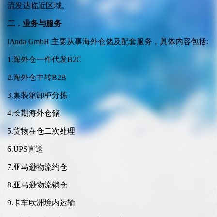
流发达临近区域。
二．业务与服务
iAnda GmbH 主要从事海外仓储及配套服务，具体内容包括:
1.海外仓一件代发B2C
2.海外仓中转B2B
3.集装箱卸柜分拣
4.长期海外仓储
5.货物在仓二次处理
6.UPS直送
7.亚马逊物流约仓
8.亚马逊物流锁仓
9.卡车欧洲境内运输